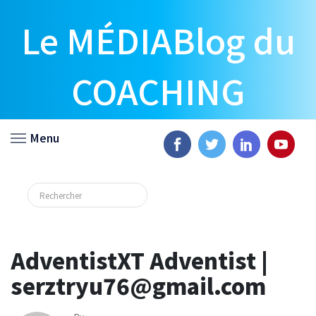
Le MÉDIABlog du
COACHING
Menu
AdventistXT Adventist |
serztryu76@gmail.com