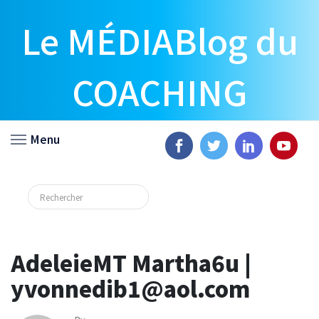
Le MÉDIABlog du
COACHING
Menu
AdeleieMT Martha6u |
yvonnedib1@aol.com